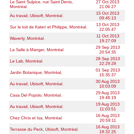
Le Saint Sulpice, rue Saint Denis,
27 Oct 2013
Montréal.
21:06:27
15 Oct 2013
Au travail, Ubisoft, Montréal.
09:45:13
13 Oct 2013
Sur le toit de Kateri et Philippe, Montréal.
22:05:47
11 Oct 2013
Waverly, Montréal.
19:27:09
29 Sep 2013
La Salle à Manger, Montréal.
20:54:35
28 Sep 2013
Le Lab, Montréal.
22:29:28
01 Sep 2013
Jardin Botanique, Montréal,
15:35:37
30 Aug 2013
Au travail, Ubisoft, Montréal.
10:03:09
29 Aug 2013
Casa Del Popolo, Montréal.
19:48:19
19 Aug 2013
Au travail, Ubisoft, Montréal.
11:03:51
16 Aug 2013
Chez Chris et Isa, Montréal.
20:59:11
16 Aug 2013
Terrasse du Peck, Ubisoft, Montréal.
18:32:25