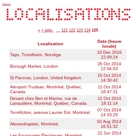
retour
«
< préc.
…
121
122
123
124
125
Date (heure
Localisation
locale)
10 Dec 2016
Taps, Trondheim, Norvège.
22:09:24
26 Oct 2014
Borough Market, London.
12:56:03
15 Oct 2014
St Pancras, London, United Kingdom.
14:30:42
Aéroport Trudeau, Montréal, Québec,
11 Oct 2014
Canada.
18:47:31
Devant chez Ben et Marine, rue de
11 Oct 2014
Lanaudière, Montréal, Québec, Canada.
18:11:14
07 Oct 2014
Torréfiction, avenue Laurier Est, Montréal.
14:33:29
02 Aug 2014
Alexandraplatz, Montréal.
16:51:32
22 Jun 2014
Les Founounes Électriques, Montréal.