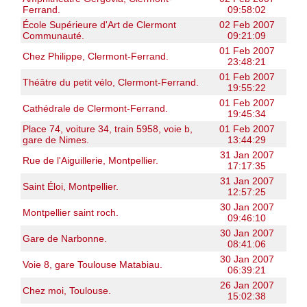
Ferrand.
09:58:02
École Supérieure d'Art de Clermont
02 Feb 2007
Communauté.
09:21:09
01 Feb 2007
Chez Philippe, Clermont-Ferrand.
23:48:21
01 Feb 2007
Théâtre du petit vélo, Clermont-Ferrand.
19:55:22
01 Feb 2007
Cathédrale de Clermont-Ferrand.
19:45:34
Place 74, voiture 34, train 5958, voie b,
01 Feb 2007
gare de Nimes.
13:44:29
31 Jan 2007
Rue de l'Aiguillerie, Montpellier.
17:17:35
31 Jan 2007
Saint Éloi, Montpellier.
12:57:25
30 Jan 2007
Montpellier saint roch.
09:46:10
30 Jan 2007
Gare de Narbonne.
08:41:06
30 Jan 2007
Voie 8, gare Toulouse Matabiau.
06:39:21
26 Jan 2007
Chez moi, Toulouse.
15:02:38