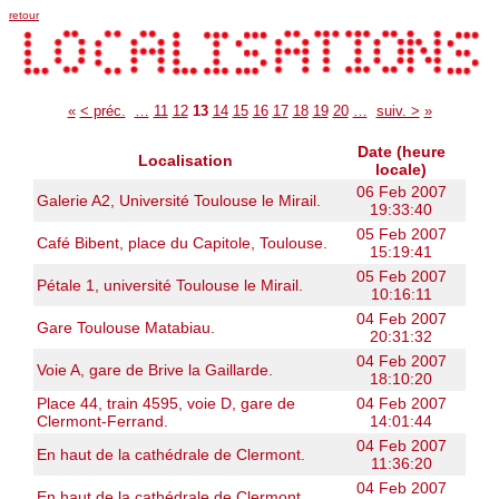
retour
«
< préc.
…
11
12
13
14
15
16
17
18
19
20
…
suiv. >
»
Date (heure
Localisation
locale)
06 Feb 2007
Galerie A2, Université Toulouse le Mirail.
19:33:40
05 Feb 2007
Café Bibent, place du Capitole, Toulouse.
15:19:41
05 Feb 2007
Pétale 1, université Toulouse le Mirail.
10:16:11
04 Feb 2007
Gare Toulouse Matabiau.
20:31:32
04 Feb 2007
Voie A, gare de Brive la Gaillarde.
18:10:20
Place 44, train 4595, voie D, gare de
04 Feb 2007
Clermont-Ferrand.
14:01:44
04 Feb 2007
En haut de la cathédrale de Clermont.
11:36:20
04 Feb 2007
En haut de la cathédrale de Clermont.